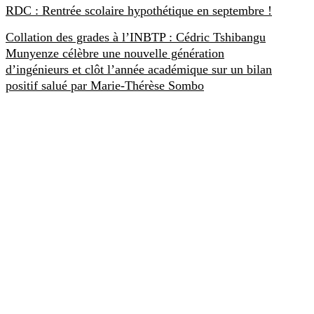
RDC : Rentrée scolaire hypothétique en septembre !
Collation des grades à l’INBTP : Cédric Tshibangu
Munyenze célèbre une nouvelle génération
d’ingénieurs et clôt l’année académique sur un bilan
positif salué par Marie-Thérèse Sombo
SCOOPRDC
Créé le 22 Juillet 2017, Scoop RDC est un site exclusivement congola
d’aller au-delà de l’information.
CONTACT