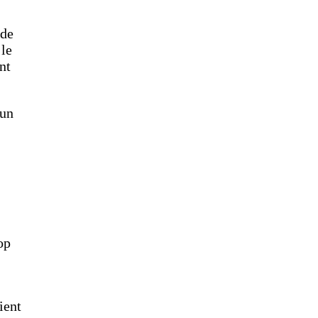
 de
 le
nt
 un
op
ient