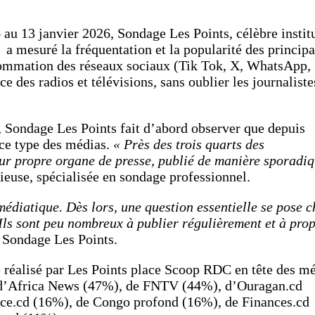
 au 13 janvier 2026, Sondage Les Points, célèbre instit
 a mesuré la fréquentation et la popularité des princip
ommation des réseaux sociaux (Tik Tok, X, WhatsApp,
des radios et télévisions, sans oublier les journaliste
 Sondage Les Points fait d’abord observer que depuis
 ce type des médias.
« Près des trois quarts des
eur propre organe de presse, publié de manière sporadi
ieuse, spécialisée en sondage professionnel.
édiatique. Dès lors, une question essentielle se pose c
 Ils sont peu nombreux à publier régulièrement et à pro
 Sondage Les Points.
e réalisé par Les Points place Scoop RDC en tête des m
vi d’Africa News (47%), de FNTV (44%), d’Ouragan.cd
ce.cd (16%), de Congo profond (16%), de Finances.cd