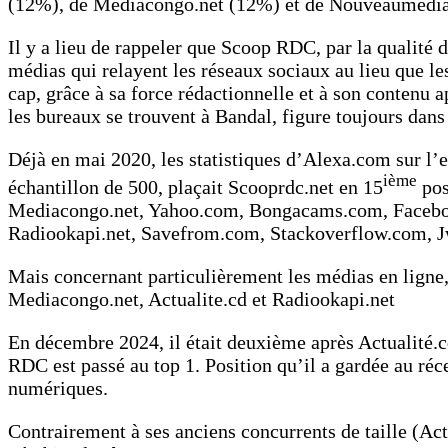
(12%), de Mediacongo.net (12%) et de Nouveaumedia
Il y a lieu de rappeler que Scoop RDC, par la qualité 
médias qui relayent les réseaux sociaux au lieu que les
cap, grâce à sa force rédactionnelle et à son contenu a
les bureaux se trouvent à Bandal, figure toujours dans
Déjà en mai 2020, les statistiques d’Alexa.com sur l’
ième
échantillon de 500, plaçait Scooprdc.net en 15
pos
Mediacongo.net, Yahoo.com, Bongacams.com, Facebook
Radiookapi.net, Savefrom.com, Stackoverflow.com, J
Mais concernant particulièrement les médias en ligne,
Mediacongo.net, Actualite.cd et Radiookapi.net
En décembre 2024, il était deuxième après Actualité.
RDC est passé au top 1. Position qu’il a gardée au réc
numériques.
Contrairement à ses anciens concurrents de taille (Act