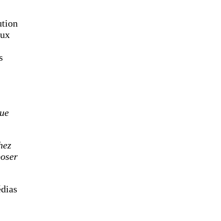
ution
aux
s
que
hez
poser
édias