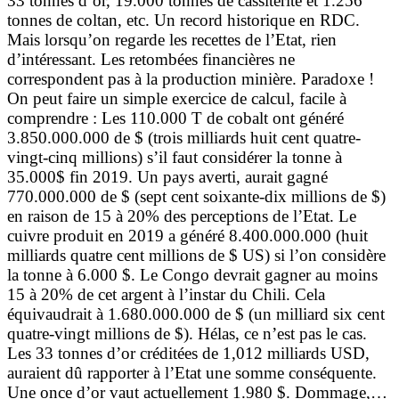
33 tonnes d’or, 19.000 tonnes de cassitérite et 1.256
tonnes de coltan, etc. Un record historique en RDC.
Mais lorsqu’on regarde les recettes de l’Etat, rien
d’intéressant. Les retombées financières ne
correspondent pas à la production minière. Paradoxe !
On peut faire un simple exercice de calcul, facile à
comprendre : Les 110.000 T de cobalt ont généré
3.850.000.000 de $ (trois milliards huit cent quatre-
vingt-cinq millions) s’il faut considérer la tonne à
35.000$ fin 2019. Un pays averti, aurait gagné
770.000.000 de $ (sept cent soixante-dix millions de $)
en raison de 15 à 20% des perceptions de l’Etat. Le
cuivre produit en 2019 a généré 8.400.000.000 (huit
milliards quatre cent millions de $ US) si l’on considère
la tonne à 6.000 $. Le Congo devrait gagner au moins
15 à 20% de cet argent à l’instar du Chili. Cela
équivaudrait à 1.680.000.000 de $ (un milliard six cent
quatre-vingt millions de $). Hélas, ce n’est pas le cas.
Les 33 tonnes d’or créditées de 1,012 milliards USD,
auraient dû rapporter à l’Etat une somme conséquente.
Une once d’or vaut actuellement 1.980 $. Dommage,…