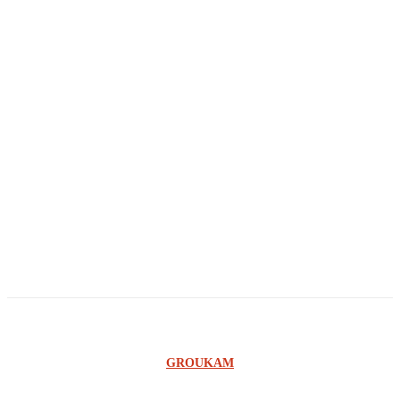
Innocent Olenga
Glody Luedi
Agnelo Agnade
Georges Ilunga
Owandi
Ginno Lungabu
©2023 SCOOP RDC - UNE CONCEPTION DE L'AGENCE
GROUKAM