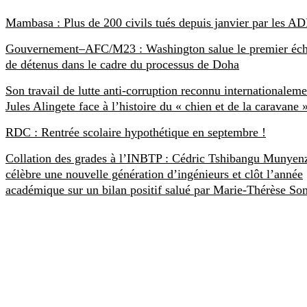
Mambasa : Plus de 200 civils tués depuis janvier par les AD
Gouvernement–AFC/M23 : Washington salue le premier éc
de détenus dans le cadre du processus de Doha
Son travail de lutte anti-corruption reconnu internationaleme
Jules Alingete face à l’histoire du « chien et de la caravane 
RDC : Rentrée scolaire hypothétique en septembre !
Collation des grades à l’INBTP : Cédric Tshibangu Munyen
célèbre une nouvelle génération d’ingénieurs et clôt l’année
académique sur un bilan positif salué par Marie-Thérèse S
SCOOPRDC
Créé le 22 Juillet 2017, Scoop RDC est un site exclusivement