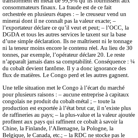
transforment en métal de 99,9% qu’ils fournissent aux
consommateurs finaux. La fraude est de ce fait
orchestrée en plusieurs étapes : – le creuseur vend un
minerai dont il ne connaît pas la valeur exacte; –
l’exportateur déclare ce qu’il veut et peut; – l’OCC, la
DGDA et tous les autres services le taxent sur la base
d’une simple déclaration. Ils ne maîtrisent ni le tonnage
ni la teneur moins encore le contenu réel. Au lieu de 30
tonnes, par exemple, l’opérateur déclare 20. Le reste
n’apparaît jamais dans sa comptabilité. Conséquence : ¼
du cobalt devient fantôme. Il y a donc ignorance des
flux de matières. Le Congo perd et les autres gagnent.
Une telle situation met le Congo à l’écart du marché
pour plusieurs raisons : – aucune entreprise à capitaux
congolais ne produit du cobalt-métal ; – toute la
production est exportée à l’état brut car, il n’existe plus
de raffineries au pays; – la plus-value et la valeur ajoutée
profitent aux pays qui raffinent ce cobalt à savoir la
Chine, la Finlande, l’Allemagne, la Pologne, la
Belgique, le Canada, etc.; – la RDC ne stocke pas le