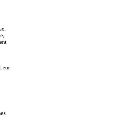
s
se.
e,
ent
 Leur
nes