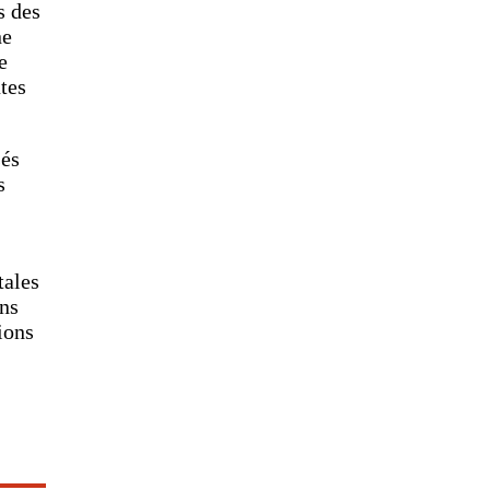
s des
ne
e
tes
sés
s
tales
ons
ions