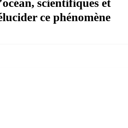
’océan, scientifiques et
 élucider ce phénomène