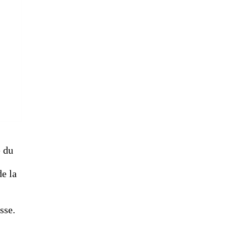
e du
de la
sse.