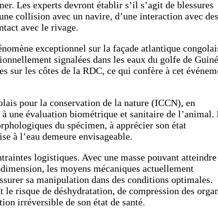
er. Les experts devront établir s’il s’agit de blessures
ne collision avec un navire, d’une interaction avec de
tact avec le rivage.
hénomène exceptionnel sur la façade atlantique congolai
onnellement signalées dans les eaux du golfe de Guiné
s sur les côtes de la RDC, ce qui confère à cet événem
golais pour la conservation de la nature (ICCN), en
t à une évaluation biométrique et sanitaire de l’animal.
orphologiques du spécimen, à apprécier son état
ise à l’eau demeure envisageable.
ntraintes logistiques. Avec une masse pouvant atteindre
te dimension, les moyens mécaniques actuellement
 assurer sa manipulation dans des conditions optimales.
t le risque de déshydratation, de compression des orga
ion irréversible de son état de santé.