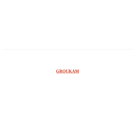
Georges Ilunga
Owandi
Ginno Lungabu
©2023 SCOOP RDC - UNE CONCEPTION DE L'AGENCE
GROUKAM