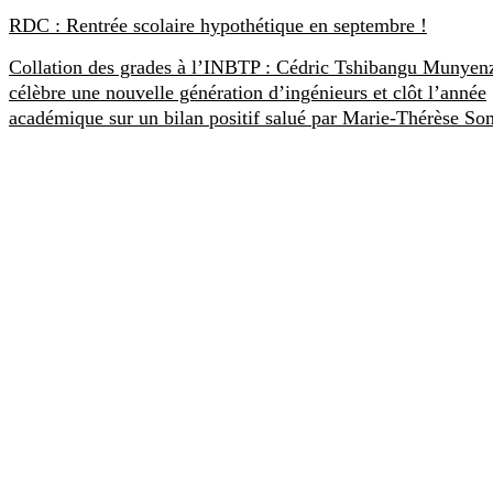
RDC : Rentrée scolaire hypothétique en septembre !
Collation des grades à l’INBTP : Cédric Tshibangu Munyen
célèbre une nouvelle génération d’ingénieurs et clôt l’année
académique sur un bilan positif salué par Marie-Thérèse S
SCOOPRDC
Créé le 22 Juillet 2017, Scoop RDC est un site exclusivement
congolais d’informations, d’analyses et d’opinions. Scoop RDC a la
spécialité d’aller au-delà de l’information.
CONTACT