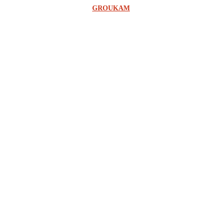
©2023 SCOOP RDC - UNE CONCEPTION DE L'AGENCE
GROUKAM