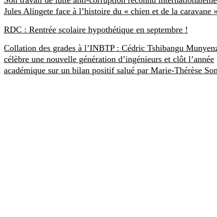
Jules Alingete face à l’histoire du « chien et de la caravane 
RDC : Rentrée scolaire hypothétique en septembre !
Collation des grades à l’INBTP : Cédric Tshibangu Munyen
célèbre une nouvelle génération d’ingénieurs et clôt l’année
académique sur un bilan positif salué par Marie-Thérèse S
SCOOPRDC
Créé le 22 Juillet 2017, Scoop RDC est un site exclusivement
congolais d’informations, d’analyses et d’opinions. Scoop RDC a la
spécialité d’aller au-delà de l’information.
CONTACT