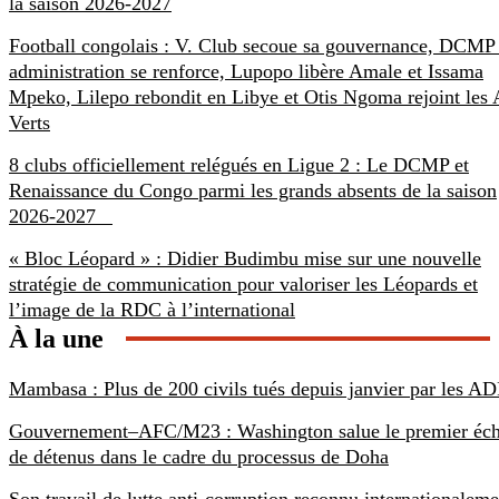
la saison 2026-2027
Football congolais : V. Club secoue sa gouvernance, DCMP
administration se renforce, Lupopo libère Amale et Issama
Mpeko, Lilepo rebondit en Libye et Otis Ngoma rejoint les
Verts
8 clubs officiellement relégués en Ligue 2 : Le DCMP et
Renaissance du Congo parmi les grands absents de la saison
2026-2027
« Bloc Léopard » : Didier Budimbu mise sur une nouvelle
stratégie de communication pour valoriser les Léopards et
l’image de la RDC à l’international
À la une
Mambasa : Plus de 200 civils tués depuis janvier par les AD
Gouvernement–AFC/M23 : Washington salue le premier éc
de détenus dans le cadre du processus de Doha
Son travail de lutte anti-corruption reconnu internationaleme