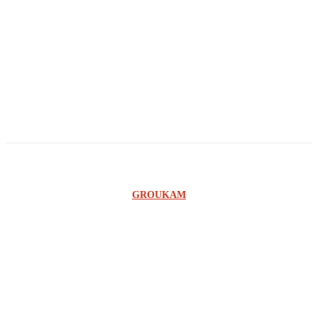
Agnelo Agnade
Georges Ilunga
Owandi
Ginno Lungabu
©2023 SCOOP RDC - UNE CONCEPTION DE L'AGENCE
GROUKAM