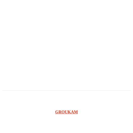
Innocent Olenga
Glody Luedi
Agnelo Agnade
Georges Ilunga
Owandi
Ginno Lungabu
©2023 SCOOP RDC - UNE CONCEPTION DE L'AGENCE
GROUKAM