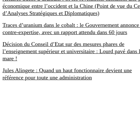
économique entre l’occident et la Chine (Point de vue du Ce
d’Analyses Stratégiques et Diplomatiques)
Traces d’uranium dans le cobalt : le Gouvernement annonce
contre-expertise, avec un rapport attendu dans 60 jours
Décision du Conseil d’Etat sur des mesures phares de
l’enseignement supérieur et universitaire : Lourd pavé dans 
mare !
Jules Alingete : Quand un haut fonctionnaire devient une
référence pour toute une administration
SCOOPRDC
Créé le 22 Juillet 2017, Scoop RDC est un site exclusivement
congolais d’informations, d’analyses et d’opinions. Scoop RDC a la
spécialité d’aller au-delà de l’information.