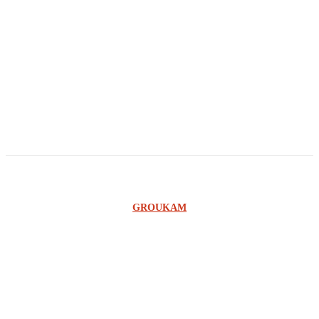
Agnelo Agnade
Georges Ilunga
Owandi
Ginno Lungabu
©2023 SCOOP RDC - UNE CONCEPTION DE L'AGENCE
GROUKAM