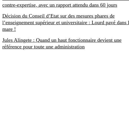
contre-expertise, avec un rapport attendu dans 60 jours
Décision du Conseil d’Etat sur des mesures phares de
l’enseignement supérieur et universitaire : Lourd pavé dans 
mare !
Jules Alingete : Quand un haut fonctionnaire devient une
référence pour toute une administration
SCOOPRDC
Créé le 22 Juillet 2017, Scoop RDC est un site exclusivement
congolais d’informations, d’analyses et d’opinions. Scoop RDC a la
spécialité d’aller au-delà de l’information.
CONTACT