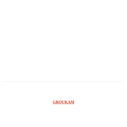
Innocent Olenga
Glody Luedi
Agnelo Agnade
Georges Ilunga
Owandi
Ginno Lungabu
©2023 SCOOP RDC - UNE CONCEPTION DE L'AGENCE
GROUKAM