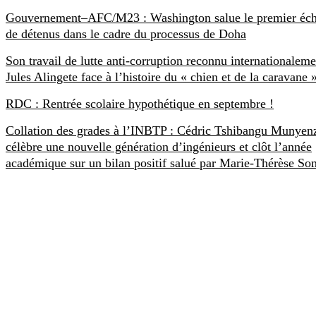
Gouvernement–AFC/M23 : Washington salue le premier éc
de détenus dans le cadre du processus de Doha
Son travail de lutte anti-corruption reconnu internationaleme
Jules Alingete face à l’histoire du « chien et de la caravane 
RDC : Rentrée scolaire hypothétique en septembre !
Collation des grades à l’INBTP : Cédric Tshibangu Munyen
célèbre une nouvelle génération d’ingénieurs et clôt l’année
académique sur un bilan positif salué par Marie-Thérèse S
SCOOPRDC
Créé le 22 Juillet 2017, Scoop RDC est un site exclusivement
congolais d’informations, d’analyses et d’opinions. Scoop RDC a la
spécialité d’aller au-delà de l’information.