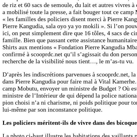
de riz et 60 sacs de semoule, du lait et autres vivres 
a mobilisé toute la presse, a fait bouger tout ce camp
« les familles des policiers disent merci à Pierre Ka
Pierre Kangudia, sala oyo ya yo mokili ». Si l’on pouva
ici, on peut simplement dire que 16 tôles, 4 sacs de c
famille. Bien que passant cette assistance humanitai
Shirts aux mentions « Fondation Pierre Kangudia Mbayi
confirmé à scooprdc.net qu’il s’agissait du don perso
recherche de la visibilité nous tient…, le m’as-tu vu.
D’après les indiscrétions parvenues à scooprdc.net, la 
dans Pierre Kangudia pour faire mal à Vital Kamerhe.
camp Mobutu, envoyer un ministre de Budget ? Où est p
ministre de l’Intérieur de qui dépend la police nation
pion choisi n’a ni charisme, ni poids politique pour to
lui-même par son inconstance politique.
Les policiers méritent-ils de vivre dans des bicoque
La photo ci-haut illustre les habitations des vaillants