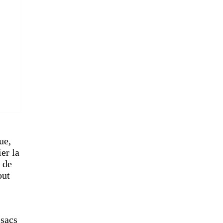
ue,
er la
 de
out
 sacs