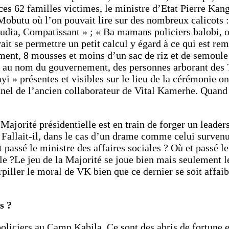
à ces 62 familles victimes, le ministre d’Etat Pierre Kan
 Mobutu où l’on pouvait lire sur des nombreux calicots :
ngudia, Compatissant » ; « Ba mamans policiers balobi, 
it se permettre un petit calcul y égard à ce qui est rem
iment, 8 mousses et moins d’un sac de riz et de semoule
re au nom du gouvernement, des personnes arborant des 
 » présentes et visibles sur le lieu de la cérémonie on
nnel de l’ancien collaborateur de Vital Kamerhe. Quand
Majorité présidentielle est en train de forger un leader
 Fallait-il, dans le cas d’un drame comme celui surven
assé le ministre des affaires sociales ? Où et passé le
ale ?Le jeu de la Majorité se joue bien mais seulement l
rpiller le moral de VK bien que ce dernier se soit affaib
s ?
 policiers au Camp Kabila. Ce sont des abris de fortune 