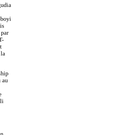
gudia
oboyi
is
 par
T-
t
 la
ship
u au
e
li
en