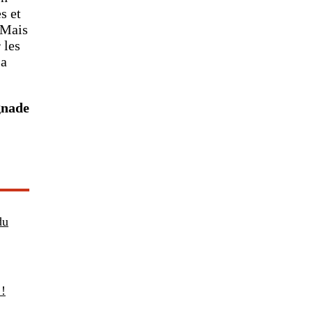
s et
 Mais
 les
 a
gnade
du
 !